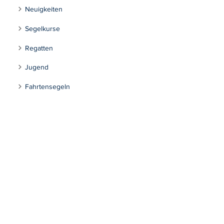
Neuigkeiten
Segelkurse
Regatten
Jugend
Fahrtensegeln
Tourensegeln
Inklusion
Kontakt
Segeln Max-Eyth-See
Impressum
Datenschutzerklärung
Stuttgarter Segel-Club e.V.