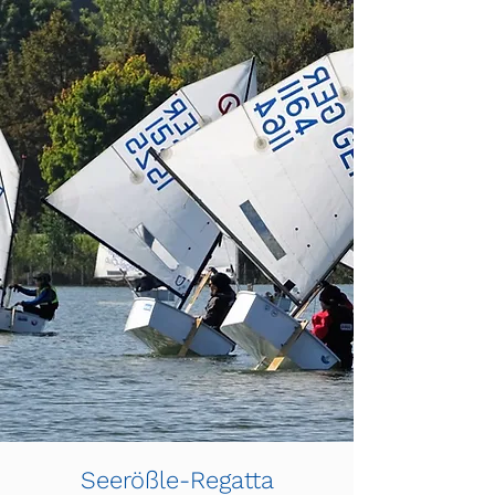
Seerößle-Regatta