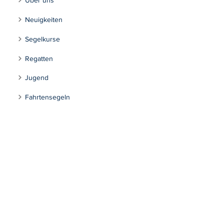
Über uns
Neuigkeiten
Segelkurse
Regatten
Jugend
Fahrtensegeln
Tourensegeln
Inklusion
Kontakt
Segeln Max-Eyth-See
Impressum
Datenschutzerklärung