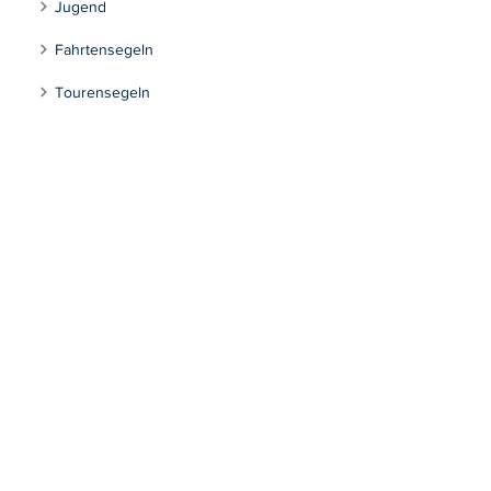
Jugend
Fahrtensegeln
Tourensegeln
Inklusion
Kontakt
Segeln Max-Eyth-See
Impressum
Datenschutzerklärung
Stuttgarter Segel-Club e.V.
Mühlhäuserstraße 301
70378 Stuttgart
info@stuttgartersegelclub.de