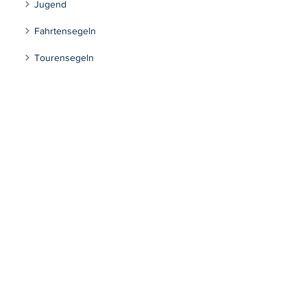
Jugend
Fahrtensegeln
Tourensegeln
Inklusion
Kontakt
Segeln Max-Eyth-See
Impressum
Datenschutzerklärung
Stuttgarter Segel-Club e.V.
Mühlhäuserstraße 301
70378 Stuttgart
info@stuttgartersegelclub.de