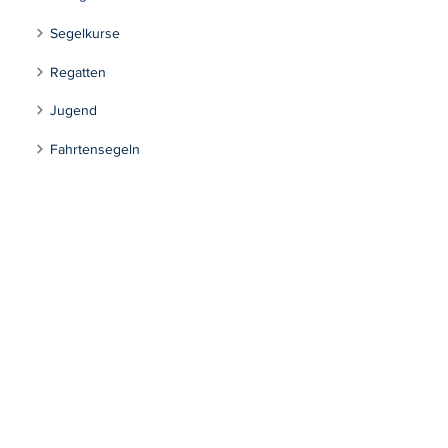
Segelkurse
Regatten
Jugend
Fahrtensegeln
Tourensegeln
Inklusion
Kontakt
Segeln Max-Eyth-See
Impressum
Datenschutzerklärung
Stuttgarter Segel-Club e.V.
Mühlhäuserstraße 301