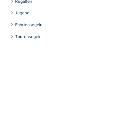
Regatten
Jugend
Fahrtensegeln
Tourensegeln
Inklusion
Kontakt
Segeln Max-Eyth-See
Impressum
Datenschutzerklärung
Stuttgarter Segel-Club e.V.
Mühlhäuserstraße 301
70378 Stuttgart
info@stuttgartersegelclub.de