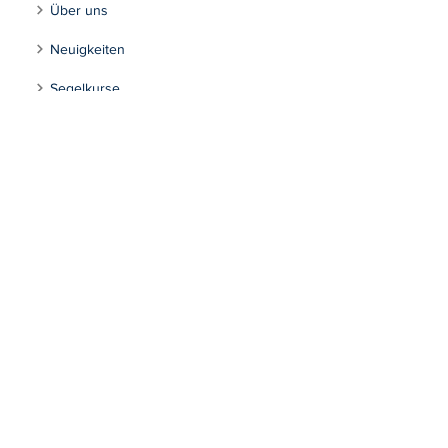
Über uns
Neuigkeiten
Segelkurse
Regatten
Jugend
Fahrtensegeln
Tourensegeln
Inklusion
Kontakt
Segeln Max-Eyth-See
Impressum
Datenschutzerklärung