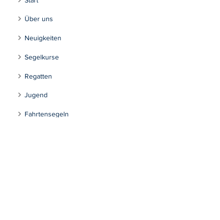
Start
Über uns
Neuigkeiten
Segelkurse
Regatten
Jugend
Fahrtensegeln
Tourensegeln
Inklusion
Kontakt
Segeln Max-Eyth-See
Impressum