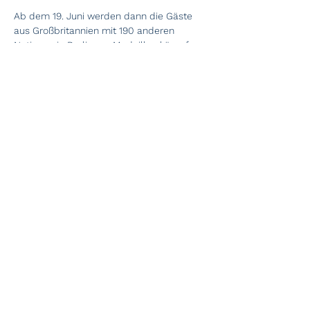
Ab dem 19. Juni werden dann die Gäste 
aus Großbritannien mit 190 anderen 
Nationen in Berlin um Medaillen kämpfen. 
Auch hier ist der StSC vertreten – Bericht 
folgt!
nächste
vorherige
Start
Über uns
Neuigkeiten
Segelkurse
Regatten