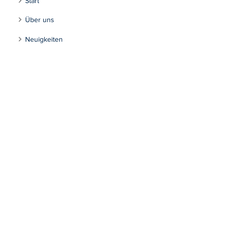
Start
Über uns
Neuigkeiten
Segelkurse
Regatten
Jugend
Fahrtensegeln
Tourensegeln
Inklusion
Kontakt
Segeln Max-Eyth-See
Impressum