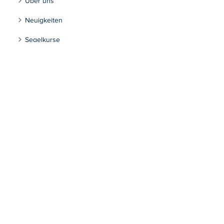
Über uns
Neuigkeiten
Segelkurse
Regatten
Jugend
Fahrtensegeln
Tourensegeln
Inklusion
Kontakt
Segeln Max-Eyth-See
Impressum
Datenschutzerklärung