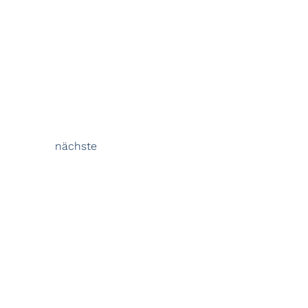
nächste
vorherige
Start
Über uns
Neuigkeiten