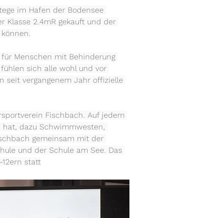
 Stege im Hafen der Bodensee 
er Klasse 2.4mR gekauft und der 
u können.
ln für Menschen mit Behinderung 
fühlen sich alle wohl und vor 
n seit vergangenem Jahr offizielle 
rsportverein Fischbach. Auf jedem 
rn hat, dazu Schwimmwesten, 
Fischbach gemeinsam mit der 
Schule und der Schule am See. Das 
-12ern statt