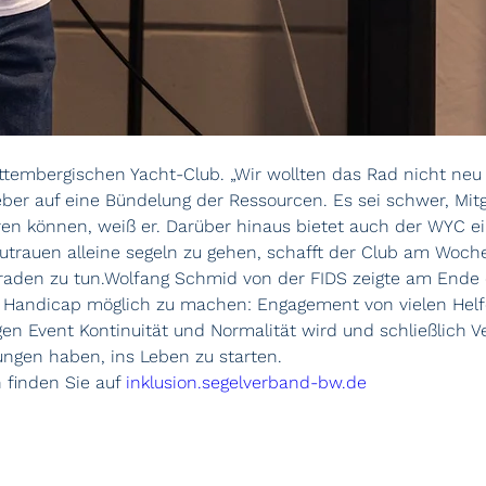
tembergischen Yacht-Club. „Wir wollten das Rad nicht neu e
eber auf eine Bündelung der Ressourcen. Es sei schwer, Mitgl
n können, weiß er. Darüber hinaus bietet auch der WYC ein
zutrauen alleine segeln zu gehen, schafft der Club am Woche
den zu tun.Wolfang Schmid von der FIDS zeigte am Ende 
 Handicap möglich zu machen: Engagement von vielen Helfern
igen Event Kontinuität und Normalität wird und schließlich 
ngen haben, ins Leben zu starten.
 finden Sie auf 
inklusion.segelverband-bw.de