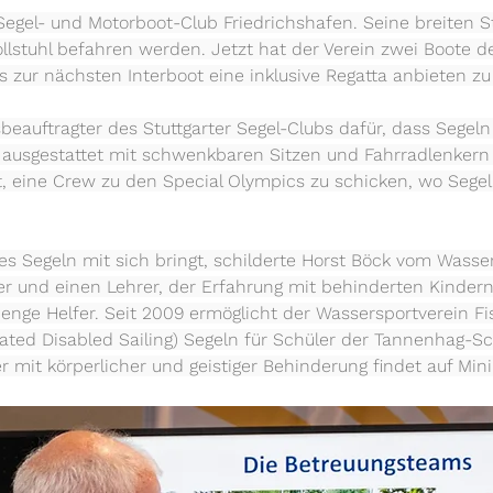
r Segel- und Motorboot-Club Friedrichshafen. Seine breiten
lstuhl befahren werden. Jetzt hat der Verein zwei Boote d
its zur nächsten Interboot eine inklusive Regatta anbieten z
sbeauftragter des Stuttgarter Segel-Clubs dafür, dass Sege
, ausgestattet mit schwenkbaren Sitzen und Fahrradlenkern 
ist, eine Crew zu den Special Olympics zu schicken, wo Segel
s Segeln mit sich bringt, schilderte Horst Böck vom Wasse
ner und einen Lehrer, der Erfahrung mit behinderten Kinde
nge Helfer. Seit 2009 ermöglicht der Wassersportverein 
grated Disabled Sailing) Segeln für Schüler der Tannenhag-
r mit körperlicher und geistiger Behinderung findet auf Mini