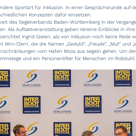
ndere Sportart für Inklusion. In einer Gesprächsrunde auf 
rschiedlichen Konzepten dafür einsetzen.
rbeit des Segelverbands Baden-Württemberg in der Vergangen
n. Als Auftaktveranstaltung gaben Vereine Einblicke in ihre 
richtet Ingrid Gielen, als von Inklusion noch keine Rede wa
t Mini-12ern, die die Namen „Geduld“, „Freude“, „Mut“ und „
nschränkungen vom Hafen Moos aus segeln gehen. Um den Ei
stege und ein Personenlifter für Menschen im Rollstuhl in